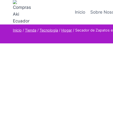
Saltar
al
Inicio
Sobre Nos
contenido
Inicio
/
Tienda
/
Tecnología
/
Hogar
/
Secador de Zapatos el