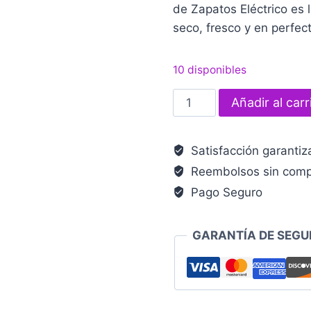
de Zapatos Eléctrico es 
seco, fresco y en perfec
10 disponibles
Secador
Añadir al carr
de
Zapatos
Satisfacción garanti
eléctrico
Reembolsos sin comp
cantidad
Pago Seguro
GARANTÍA DE SEGU