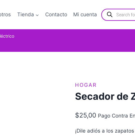
Búsqueda
otros
Tienda
Contacto
Mi cuenta
de
productos
éctrico
HOGAR
Secador de Z
$
25,00
Pago Contra En
¡Dile adiós a los zapato