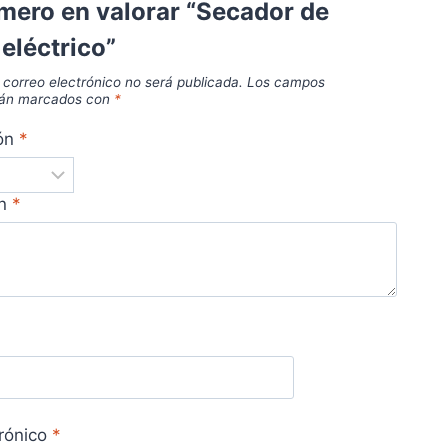
imero en valorar “Secador de
eléctrico”
 correo electrónico no será publicada.
Los campos
stán marcados con
*
ión
*
ón
*
trónico
*