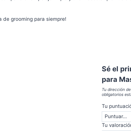
ina de grooming para siempre!
Sé el pr
para Ma
Tu dirección de
obligatorios e
Tu puntuac
Tu valoraci