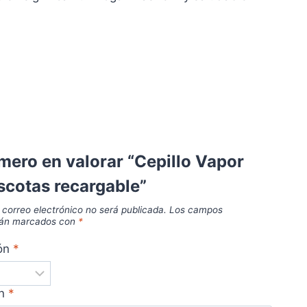
imero en valorar “Cepillo Vapor
scotas recargable”
 correo electrónico no será publicada.
Los campos
stán marcados con
*
ión
*
ón
*