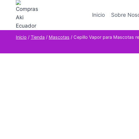
Saltar
al
Inicio
Sobre Nos
contenido
Inicio
/
Tienda
/
Mascotas
/
Cepillo Vapor para Mascotas r