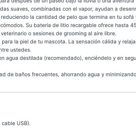
 para después de un paseo bajo la lluvia o una aventura 
rdas suaves, combinadas con el vapor, ayudan a desenr
 reduciendo la cantidad de pelo que termina en tu sofá 
incómodos. Su batería de litio recargable ofrece hasta 
l veterinario o sesiones de grooming al aire libre.
 para la piel de tu mascota. La sensación cálida y rela
entre ustedes.
con agua destilada (recomendado), enciéndelo y en segun
idad de baños frecuentes, ahorrando agua y minimizand
e cable USB).