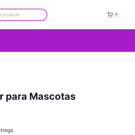
0
or para Mascotas
trega