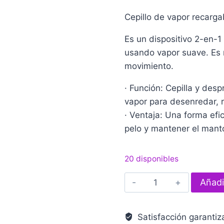
Cepillo de vapor recarg
Es un dispositivo 2-en-1 
usando vapor suave. Es r
movimiento.
· Función: Cepilla y des
vapor para desenredar, red
· Ventaja: Una forma efi
pelo y mantener el manto
20 disponibles
Cepillo
Añadir
Vapor
para
Satisfacción garanti
Mascotas