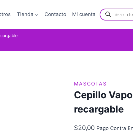
Búsqueda
otros
Tienda
Contacto
Mi cuenta
de
productos
ecargable
MASCOTAS
Cepillo Vap
recargable
$
20,00
Pago Contra En