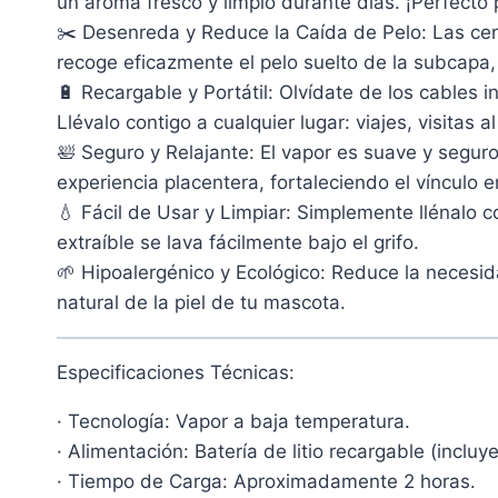
un aroma fresco y limpio durante días. ¡Perfecto
✂️ Desenreda y Reduce la Caída de Pelo: Las ce
recoge eficazmente el pelo suelto de la subcapa,
🔋 Recargable y Portátil: Olvídate de los cables 
Llévalo contigo a cualquier lugar: viajes, visitas a
🛀 Seguro y Relajante: El vapor es suave y seguro
experiencia placentera, fortaleciendo el vínculo 
💧 Fácil de Usar y Limpiar: Simplemente llénalo 
extraíble se lava fácilmente bajo el grifo.
🌱 Hipoalergénico y Ecológico: Reduce la neces
natural de la piel de tu mascota.
Especificaciones Técnicas:
· Tecnología: Vapor a baja temperatura.
· Alimentación: Batería de litio recargable (incluy
· Tiempo de Carga: Aproximadamente 2 horas.